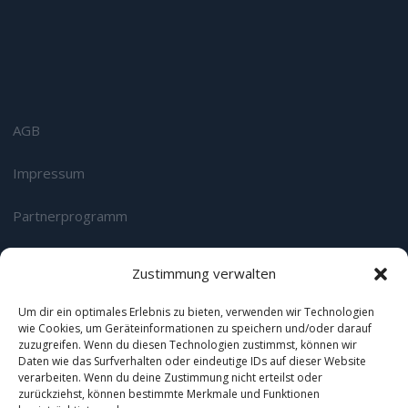
AGB
Impressum
Partnerprogramm
Datenschutz
Zustimmung verwalten
Login
Um dir ein optimales Erlebnis zu bieten, verwenden wir Technologien
wie Cookies, um Geräteinformationen zu speichern und/oder darauf
zuzugreifen. Wenn du diesen Technologien zustimmst, können wir
Wir sind zertifizierter Google Premium & Microsoft
Daten wie das Surfverhalten oder eindeutige IDs auf dieser Website
Advertising Select Channel Partner:
verarbeiten. Wenn du deine Zustimmung nicht erteilst oder
zurückziehst, können bestimmte Merkmale und Funktionen