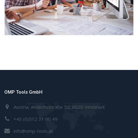
OMP Tools GmbH
Austria, Andechsstraße 52, 6020 Innsbruck
+43 (0)512 31 90 49
info@omp-tools.at