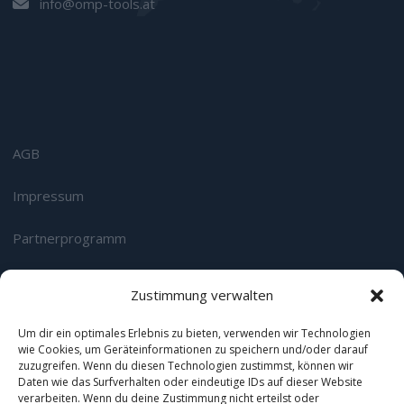
info@omp-tools.at
AGB
Impressum
Partnerprogramm
Datenschutz
Zustimmung verwalten
Login
Um dir ein optimales Erlebnis zu bieten, verwenden wir Technologien
wie Cookies, um Geräteinformationen zu speichern und/oder darauf
zuzugreifen. Wenn du diesen Technologien zustimmst, können wir
Wir sind zertifizierter Google Premium & Microsoft
Daten wie das Surfverhalten oder eindeutige IDs auf dieser Website
Advertising Select Channel Partner:
verarbeiten. Wenn du deine Zustimmung nicht erteilst oder