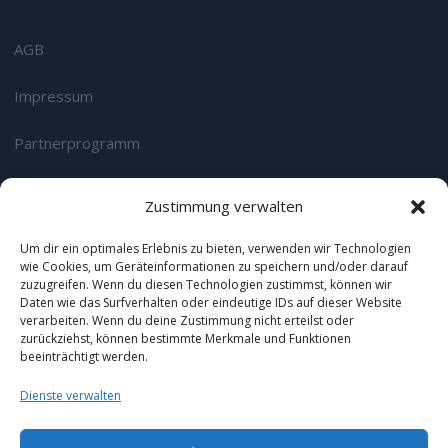
AGB
Impressum
Partnerprogramm
Datenschutz
Zustimmung verwalten
Login
Um dir ein optimales Erlebnis zu bieten, verwenden wir Technologien
wie Cookies, um Geräteinformationen zu speichern und/oder darauf
zuzugreifen. Wenn du diesen Technologien zustimmst, können wir
Wir sind zertifizierter Google Premium & Microsoft
Daten wie das Surfverhalten oder eindeutige IDs auf dieser Website
Advertising Select Channel Partner:
verarbeiten. Wenn du deine Zustimmung nicht erteilst oder
zurückziehst, können bestimmte Merkmale und Funktionen
beeinträchtigt werden.
Dienste verwalten