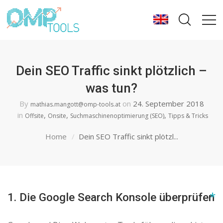
Dein SEO Traffic sinkt plötzlich –
was tun?
By
on
24. September 2018
mathias.mangott@omp-tools.at
in
,
,
,
Offsite
Onsite
Suchmaschinenoptimierung (SEO)
Tipps & Tricks
Home
Dein SEO Traffic sinkt plötzl...
1. Die Google Search Konsole überprüfen