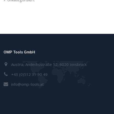
OMP Tools GmbH
Austria, Andechsstraße 52, 6020 Innsbruck
+43 (0)512 31 90 49
info@omp-tools.at